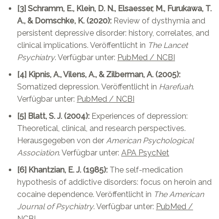
[3] Schramm, E., Klein, D. N., Elsaesser, M., Furukawa, T.
A., & Domschke, K. (2020):
Review of dysthymia and
persistent depressive disorder: history, correlates, and
clinical implications. Veröffentlicht in
The Lancet
Psychiatry
. Verfügbar unter:
PubMed / NCBI
[4] Kipnis, A., Vilens, A., & Zilberman, A. (2005):
Somatized depression. Veröffentlicht in
Harefuah
.
Verfügbar unter:
PubMed / NCBI
[5] Blatt, S. J. (2004):
Experiences of depression:
Theoretical, clinical, and research perspectives.
Herausgegeben von der
American Psychological
Association
. Verfügbar unter:
APA PsycNet
[6] Khantzian, E. J. (1985):
The self-medication
hypothesis of addictive disorders: focus on heroin and
cocaine dependence. Veröffentlicht in
The American
Journal of Psychiatry
. Verfügbar unter:
PubMed /
NCBI